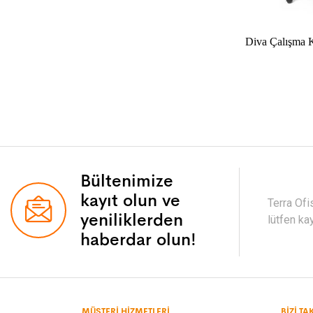
Diva Çalışma 
Bültenimize
kayıt olun ve
Terra Ofi
yeniliklerden
lütfen ka
haberdar olun!
MÜŞTERI HIZMETLERI
BIZI TA