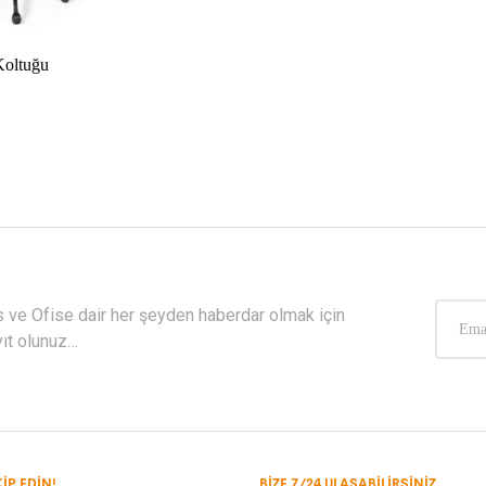
Koltuğu
s ve Ofise dair her şeyden haberdar olmak için
yıt olunuz…
KIP EDIN!
BIZE 7/24 ULAŞABILIRSINIZ.