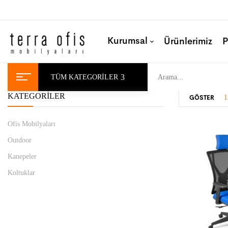
Kurumsal
Ürünlerimiz
P
TÜM KATEGORILER
KATEGORILER
GÖSTER
1
Ofis Mobilyaları
Outdoor
Kanepeler
Koltuklar