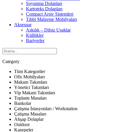
Soyunma Dolapları
Kartoteks Dolapları
Compact Arşiv Sistemleri
Tıbbi Malzeme Mobilyaları
Aksesuar
Askılık – Dilsiz Uşaklar
Küllükler
Bariyerler
Category
Tüm Kategoriler
Ofis Mobilyaları
Makam Takımları
Yönetici Takımları
Vip Makam Takımları
Toplantı Masaları
Bankolar
Çalışma İstasyonları / Workstation
Çalışma Masaları
Ahşap Dolaplar
Outdoor
Kanepeler