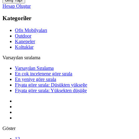
Hesap Oluştur
Kategoriler
Ofis Mobilyaları
Outdoor
Kanepeler
Koltuklar
Varsayılan sıralama
Varsayılan Sıralama
En çok incelenene göre sırala
En yeniye göre sırala
Fiyata göre sırala: Düşükten yükseğe
Fiyata göre sırala: Yüksekten düşüğe
Göster
12