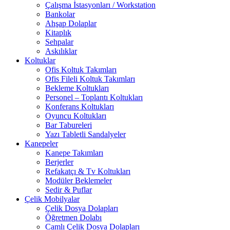
Çalışma İstasyonları / Workstation
Bankolar
Ahşap Dolaplar
Kitaplık
Sehpalar
Askılıklar
Koltuklar
Ofis Koltuk Takımları
Ofis Fileli Koltuk Takımları
Bekleme Koltukları
Personel – Toplantı Koltukları
Konferans Koltukları
Oyuncu Koltukları
Bar Tabureleri
Yazı Tabletli Sandalyeler
Kanepeler
Kanepe Takımları
Berjerler
Refakatçı & Tv Koltukları
Modüler Beklemeler
Sedir & Puflar
Çelik Mobilyalar
Çelik Dosya Dolapları
Öğretmen Dolabı
Camlı Çelik Dosya Dolapları