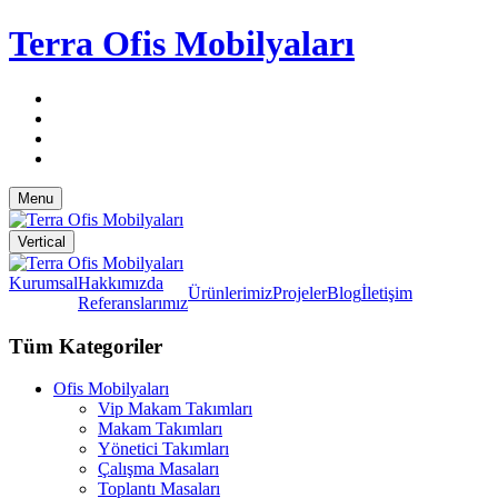
Terra Ofis Mobilyaları
Menu
Vertical
Kurumsal
Hakkımızda
Ürünlerimiz
Projeler
Blog
İletişim
Referanslarımız
Tüm Kategoriler
Ofis Mobilyaları
Vip Makam Takımları
Makam Takımları
Yönetici Takımları
Çalışma Masaları
Toplantı Masaları