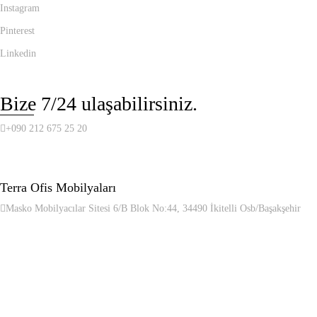
Instagram
Pinterest
Linkedin
Bize 7/24 ulaşabilirsiniz.
+090 212 675 25 20
Terra Ofis Mobilyaları
Masko Mobilyacılar Sitesi 6/B Blok No:44, 34490 İkitelli Osb/Başakşehir